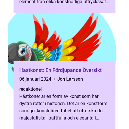
element från olika konstnärliga uttryckssätt.
Det är ett mångfacetter...
Hästkonst: En Fördjupande Översikt
06 januari 2024
Jon Larsson
redaktionel
Hästkoner är en form av konst som har
dystra rötter i historien. Det är en konstform
som ger konstnären frihet att utforska det
majestätiska, kraftfulla och eleganta i
hästens skönhet och naturens anm...