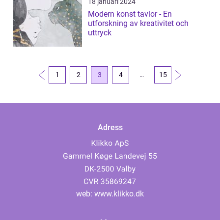
18 januari 2024
Modern konst tavlor - En
utforskning av kreativitet och
uttryck
1
2
3
4
…
15
Adress
web:
www.klikko.dk