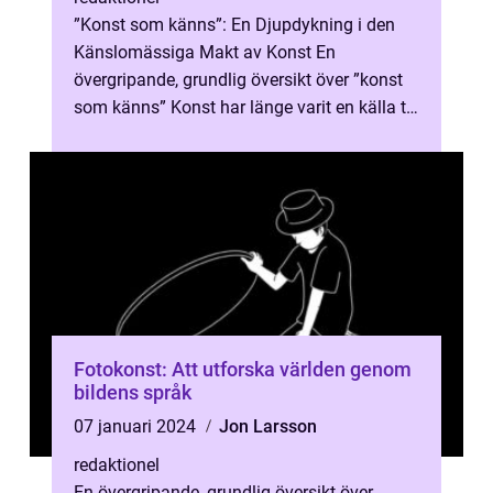
”Konst som känns”: En Djupdykning i den
Känslomässiga Makt av Konst En
övergripande, grundlig översikt över ”konst
som känns” Konst har länge varit en källa till
förundran, und...
Fotokonst: Att utforska världen genom
bildens språk
07 januari 2024
Jon Larsson
redaktionel
En övergripande, grundlig översikt över