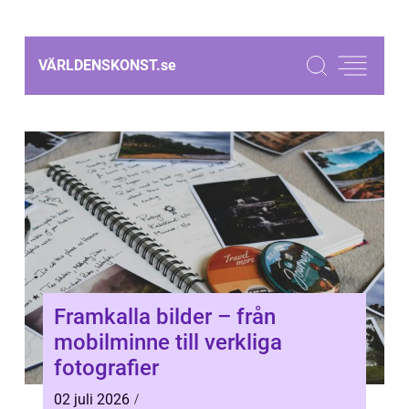
VÄRLDENSKONST.
se
Framkalla bilder – från
mobilminne till verkliga
fotografier
02 juli 2026