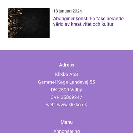
18 januari 2024
Aboriginer konst: En fascinerande
värld av kreativitet och kultur
Adress
web:
www.klikko.dk
Menu
Annonsering