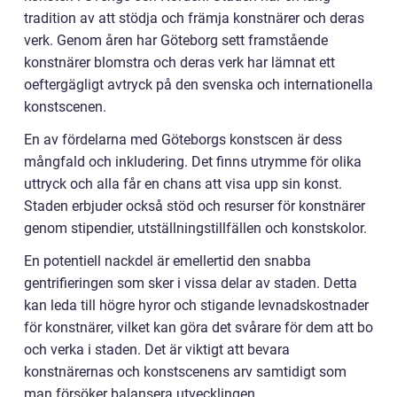
tradition av att stödja och främja konstnärer och deras
verk. Genom åren har Göteborg sett framstående
konstnärer blomstra och deras verk har lämnat ett
oeftergägligt avtryck på den svenska och internationella
konstscenen.
En av fördelarna med Göteborgs konstscen är dess
mångfald och inkludering. Det finns utrymme för olika
uttryck och alla får en chans att visa upp sin konst.
Staden erbjuder också stöd och resurser för konstnärer
genom stipendier, utställningstillfällen och konstskolor.
En potentiell nackdel är emellertid den snabba
gentrifieringen som sker i vissa delar av staden. Detta
kan leda till högre hyror och stigande levnadskostnader
för konstnärer, vilket kan göra det svårare för dem att bo
och verka i staden. Det är viktigt att bevara
konstnärernas och konstscenens arv samtidigt som
man försöker balansera utvecklingen.