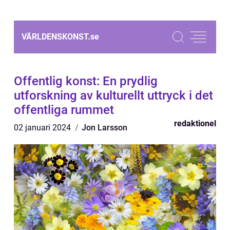
VÄRLDENSKONST.
se
Offentlig konst: En prydlig
utforskning av kulturellt uttryck i det
offentliga rummet
redaktionel
02 januari 2024
Jon Larsson