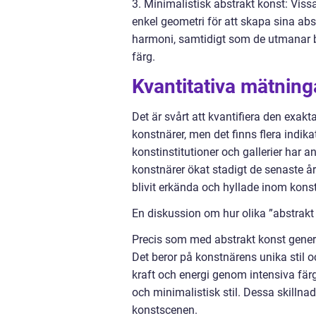
3. Minimalistisk abstrakt konst: Viss
enkel geometri för att skapa sina ab
harmoni, samtidigt som de utmanar be
färg.
Kvantitativa mätning
Det är svårt att kvantifiera den exa
konstnärer, men det finns flera indika
konstinstitutioner och gallerier har a
konstnärer ökat stadigt de senaste å
blivit erkända och hyllade inom konst
En diskussion om hur olika ”abstrakt 
Precis som med abstrakt konst generell
Det beror på konstnärens unika stil o
kraft och energi genom intensiva fä
och minimalistisk stil. Dessa skillnad
konstscenen.