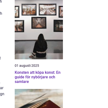
ch
ch
t
01 augusti 2025
Konsten att köpa konst: En
guide för nybörjare och
samlare
.
ar
ugn