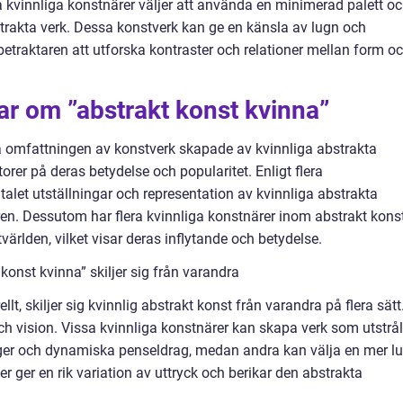
a kvinnliga konstnärer väljer att använda en minimerad palett o
strakta verk. Dessa konstverk kan ge en känsla av lugn och
traktaren att utforska kontraster och relationer mellan form o
ar om ”abstrakt konst kvinna”
kta omfattningen av konstverk skapade av kvinnliga abstrakta
torer på deras betydelse och popularitet. Enligt flera
ntalet utställningar och representation av kvinnliga abstrakta
ren. Dessutom har flera kvinnliga konstnärer inom abstrakt kons
världen, vilket visar deras inflytande och betydelse.
konst kvinna” skiljer sig från varandra
t, skiljer sig kvinnlig abstrakt konst från varandra på flera sätt
ch vision. Vissa kvinnliga konstnärer kan skapa verk som utstrål
rger och dynamiska penseldrag, medan andra kan välja en mer l
er ger en rik variation av uttryck och berikar den abstrakta