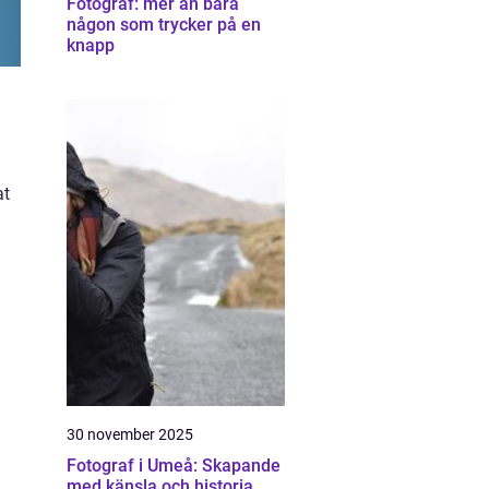
Fotograf: mer än bara
någon som trycker på en
knapp
at
30 november 2025
Fotograf i Umeå: Skapande
med känsla och historia