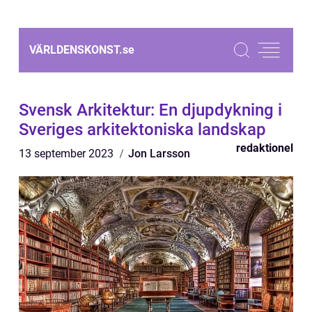
VÄRLDENSKONST.
se
Svensk Arkitektur: En djupdykning i
Sveriges arkitektoniska landskap
redaktionel
13 september 2023
Jon Larsson