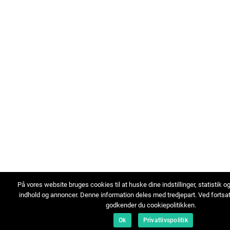
På vores website bruges cookies til at huske dine indstillinger, statistik o
indhold og annoncer. Denne information deles med tredjepart. Ved fortsa
godkender du cookiepolitikken.
Ok
Privatlivspolitik