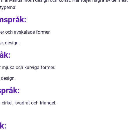
om används inom design och konst. Här följer några av de mest
typerna:
rmspråk:
jer och avskalade former.
sk design.
åk:
r mjuka och kurviga former.
 design.
språk:
irkel, kvadrat och triangel.
k: