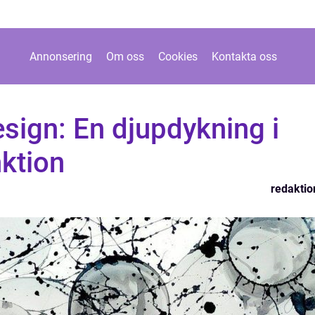
Annonsering
Om oss
Cookies
Kontakta oss
sign: En djupdykning i
nktion
redaktio