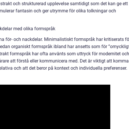
trakt och strukturerad upplevelse samtidigt som det kan ge ett
imulerar fantasin och ger utrymme för olika tolkningar och
kdelar med olika formspråk
na för- och nackdelar. Minimalistiskt formspråk har kritiserats fö
t, medan organiskt formspråk ibland har ansetts som för ”omycklig
strakt formspråk har ofta använts som uttryck för modernitet oc
rare att förstå eller kommunicera med. Det är viktigt att komma
elativa och att det beror på kontext och individuella preferenser.