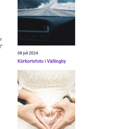
r
t”
08 juli 2024
h
Körkortsfoto i Vällingby