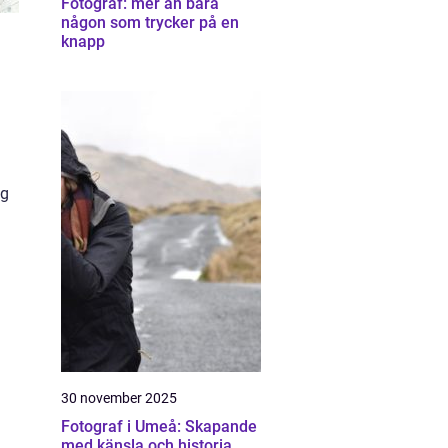
Fotograf: mer än bara
någon som trycker på en
knapp
ng
30 november 2025
Fotograf i Umeå: Skapande
med känsla och historia