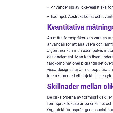
– Använder sig av icke-realistiska form
– Exempel: Abstrakt konst och avantg
Kvantitativa mätnin
Att mäta formspråket kan vara en ut
användas för att analysera och jämf
algoritmer kan man exempelvis mäta 
designelement. Man kan även undersö
färgkombinationer bidrar till det öv
vissa designstilar är mer populära 
interaktion med ett objekt eller en yta
Skillnader mellan ol
De olika typerna av formspråk skiljer
formspråk fokuserar på enkelhet och 
Organiskt formspråk ger associatione