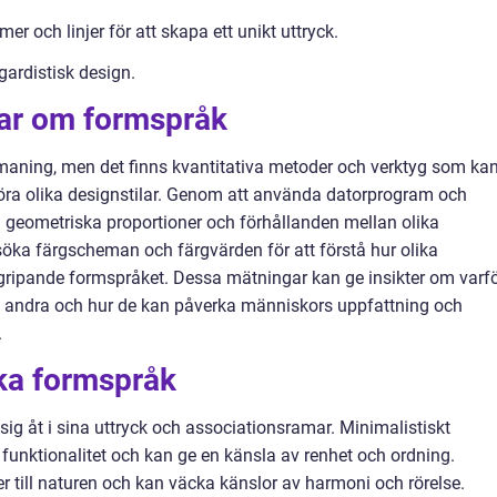
er och linjer för att skapa ett unikt uttryck.
ardistisk design.
gar om formspråk
maning, men det finns kvantitativa metoder och verktyg som ka
öra olika designstilar. Genom att använda datorprogram och
geometriska proportioner och förhållanden mellan olika
ka färgscheman och färgvärden för att förstå hur olika
ergripande formspråket. Dessa mätningar kan ge insikter om varf
än andra och hur de kan påverka människors uppfattning och
.
ika formspråk
 sig åt i sina uttryck och associationsramar. Minimalistiskt
funktionalitet och kan ge en känsla av renhet och ordning.
r till naturen och kan väcka känslor av harmoni och rörelse.