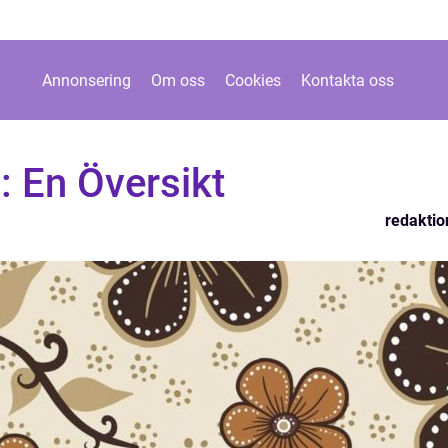
Annonsering
Om oss
Cookies
Kontakta oss
: En Översikt
redaktio