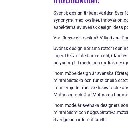
Introduktion:
Svensk design är känt världen över för
synonymt med kvalitet, innovation och
aspekterna av svensk design, dess po
Vad är svensk design? Vilka typer fi
Svensk design har sina rötter i den n
linjer. Det är inte bara en stil, utan 
belysning till mode och grafisk desig
Inom möbeldesign är svenska företag
minimalistiska och funktionella este
Tenn erbjuder mer exklusiva och kon
Mathsson och Carl Malmsten har ocks
Inom mode är svenska designers som 
minimalism och högkvalitativa materi
Sverige och internationellt.