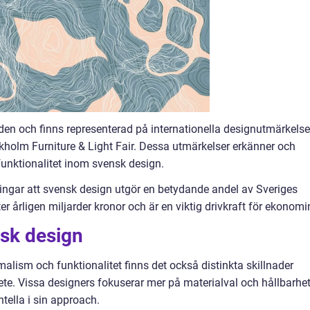
lden och finns representerad på internationella designutmärkelse
olm Furniture & Light Fair. Dessa utmärkelser erkänner och
 funktionalitet inom svensk design.
ningar att svensk design utgör en betydande andel av Sveriges
r årligen miljarder kronor och är en viktig drivkraft för ekonomi
nsk design
alism och funktionalitet finns det också distinkta skillnader
ete. Vissa designers fokuserar mer på materialval och hållbarhet
ella i sin approach.