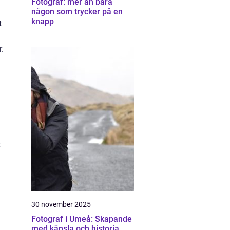
Fotograf: mer än bara
någon som trycker på en
knapp
t
.
t
30 november 2025
Fotograf i Umeå: Skapande
med känsla och historia