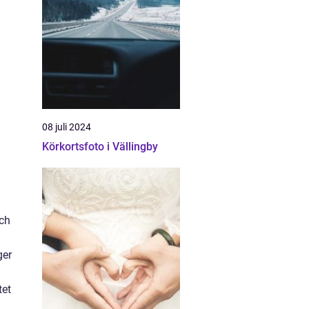
08 juli 2024
Körkortsfoto i Vällingby
och
ger
tet