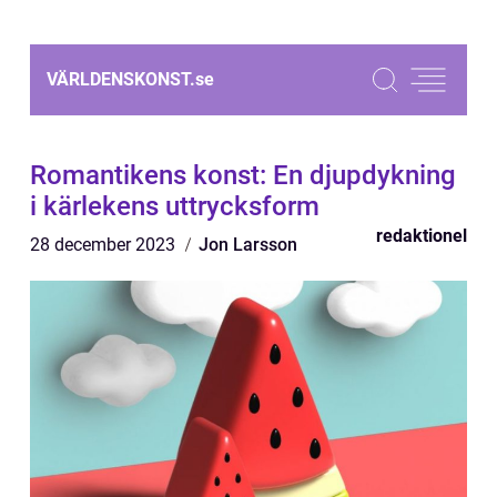
VÄRLDENSKONST.
se
Romantikens konst: En djupdykning
i kärlekens uttrycksform
redaktionel
28 december 2023
Jon Larsson