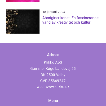
18 januari 2024
Aboriginer konst: En fascinerande
värld av kreativitet och kultur
Adress
web:
www.klikko.dk
Menu