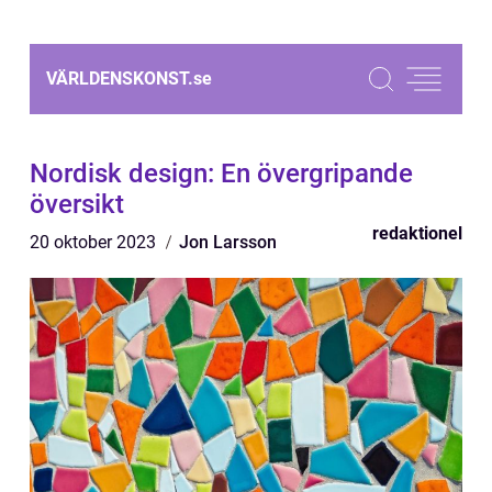
VÄRLDENSKONST.
se
Nordisk design: En övergripande
översikt
redaktionel
20 oktober 2023
Jon Larsson