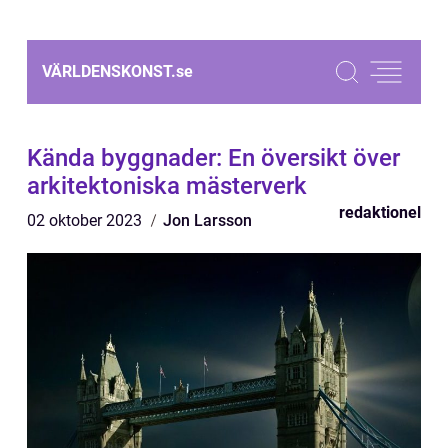
VÄRLDENSKONST.
se
Kända byggnader: En översikt över
arkitektoniska mästerverk
redaktionel
02 oktober 2023
Jon Larsson