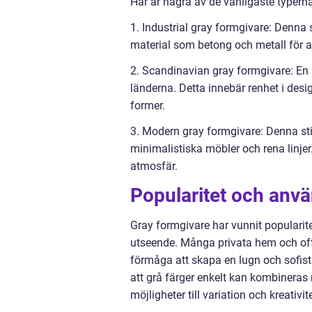
Här är några av de vanligaste typerna
1. Industrial gray formgivare: Denna 
material som betong och metall för at
2. Scandinavian gray formgivare: En
länderna. Detta innebär renhet i desi
former.
3. Modern gray formgivare: Denna s
minimalistiska möbler och rena linjer.
atmosfär.
Popularitet och anv
Gray formgivare har vunnit popularite
utseende. Många privata hem och of
förmåga att skapa en lugn och sofist
att grå färger enkelt kan kombineras 
möjligheter till variation och kreativite