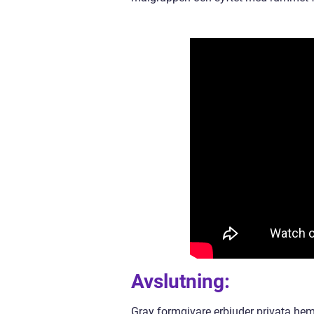
Avslutning:
Gray formgivare erbjuder privata hem