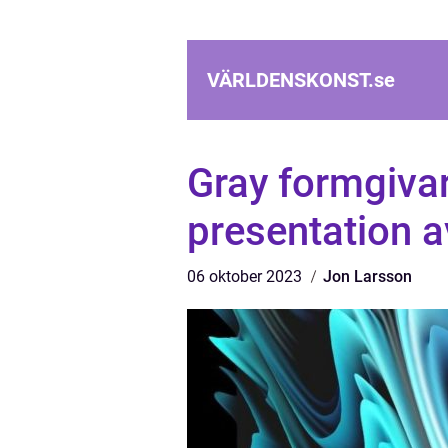
VÄRLDENSKONST.
se
Gray formgivar
presentation a
06 oktober 2023
Jon Larsson