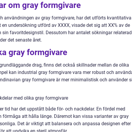
ar om gray formgivare
och användningen av gray formgivare, har det utförts kvantitativa
 en undersökning utförd av XXXX, visade det sig att XX% av de
 sin favoritdesignstil. Dessutom har antalet sökningar relaterad
der det senaste året.
ika gray formgivare
 grundläggande drag, finns det också skillnader mellan de olika
empel kan industrial gray formgivare vara mer robust och använd
andinavian gray formgivare är mer minimalistisk och använder s
kdelar med olika gray formgivare
r tid har det uppstått både för- och nackdelar. En fördel med
h förmåga att hålla länge. Däremot kan vissa varianter av gray
onliga. Det är viktigt att balansera och anpassa designen efter
 att undvika en steril atmosfär.