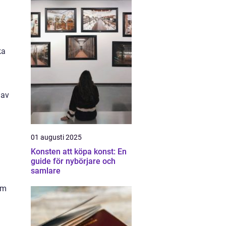
ka
 av
01 augusti 2025
Konsten att köpa konst: En
guide för nybörjare och
samlare
um