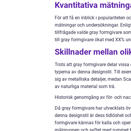
Kvantitativa mätning
För att få en inblick i populariteten 
mätningar och undersökningar. Enligt
tillfrågade valde gray formgivare som
till gray formgivare ökat med XX% un
Skillnader mellan ol
Trots att gray formgivare delar vissa
typerna av denna designstil. Till ex
sig av metalliska detaljer, medan Sc
av naturliga material som trä.
Historisk genomgång av för- och nac
Då gray formgivare har utvecklats öve
denna designstil är dess tidlöshet oc
formgivare kännas för kalla och opers
målgruppen och syftet med rummet för