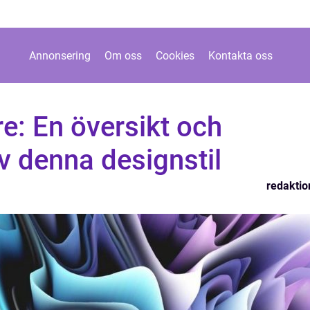
Annonsering
Om oss
Cookies
Kontakta oss
e: En översikt och
v denna designstil
redaktio