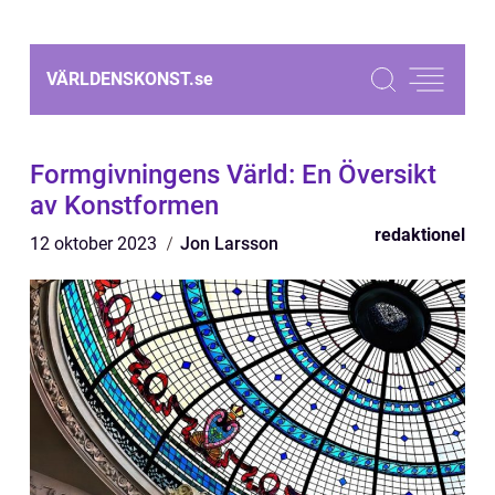
VÄRLDENSKONST.
se
Formgivningens Värld: En Översikt
av Konstformen
redaktionel
12 oktober 2023
Jon Larsson