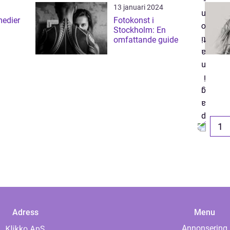
13 januari 2024
medier
Fotokonst i
Stockholm: En
omfattande guide
1
Adress
Menu
Annonsering