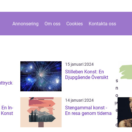
Annonsering
Om oss
Cookies
Kontakta oss
15 januari 2024
Stilleben Konst: En
Djupgående Översikt
uttryck
14 januari 2024
 En In-
Stengammal konst -
l Konst
En resa genom tiderna