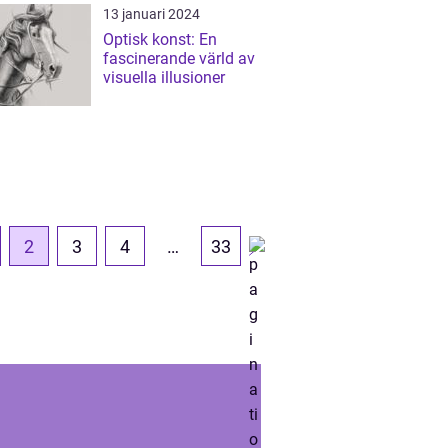
för privatp...
13 januari 2024
Optisk konst: En
fascinerande värld av
visuella illusioner
2
3
4
…
33