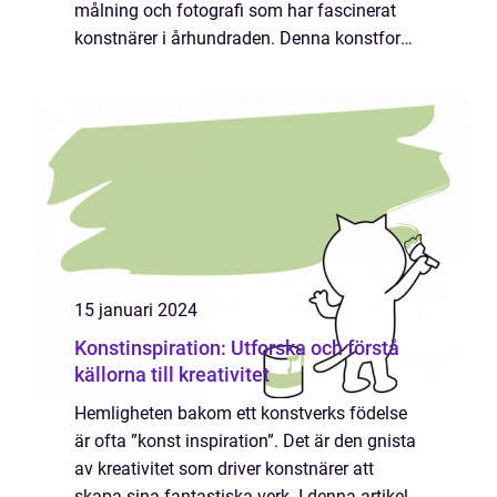
målning och fotografi som har fascinerat
konstnärer i århundraden. Denna konstform
har en unik förmåga att fånga skönheten i
vardagliga objekt genom att arrangera dem
på ...
15 januari 2024
Konstinspiration: Utforska och förstå
källorna till kreativitet
Hemligheten bakom ett konstverks födelse
är ofta ”konst inspiration”. Det är den gnista
av kreativitet som driver konstnärer att
skapa sina fantastiska verk. I denna artikel