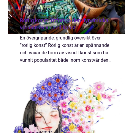
12 januari 2024
Rörlig konst: Utforska den dynamiska
världen av visuell konst
En övergripande, grundlig översikt över
”rörlig konst” Rörlig konst är en spännande
och växande form av visuell konst som har
vunnit popularitet både inom konstvärlden
och bland allmänheten. Detta begrepp
refererar till konstverk som invo...
12 januari 2024