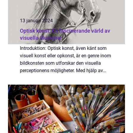
13 januari 2024
Optisk konst: En fascinerande värld av
visuella illusioner
Introduktion: Optisk konst, även känt som
visuell konst eller opkonst, är en genre inom
bildkonsten som utforskar den visuella
perceptionens möjligheter. Med hjälp av
olika tekniker och metoder utformas
konstverk för att skapa visuella illusioner
och...