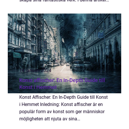
kommer vi att utforska och fördjupa oss i
världen av konstinspir...
14 januari 2024
Konst affischer: En In-Depth Guide till
Konst i Hemmet
Konst Affischer: En In-Depth Guide till Konst
i Hemmet Inledning: Konst affischer är en
populär form av konst som ger människor
möjligheten att njuta av sina
favoritkonstverk i sina egna hem. I denna