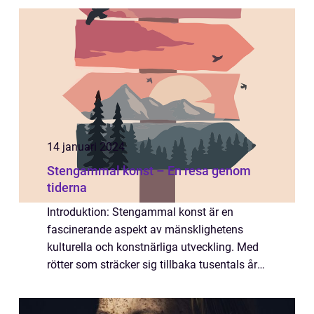
artikel kommer vi att utforska konst
affischer på ...
14 januari 2024
Stengammal konst – En resa genom
tiderna
Introduktion: Stengammal konst är en
fascinerande aspekt av mänsklighetens
kulturella och konstnärliga utveckling. Med
rötter som sträcker sig tillbaka tusentals år
är denna konstform en unik tidskapsel som
ger oss en inblick i forntida civilisatione...