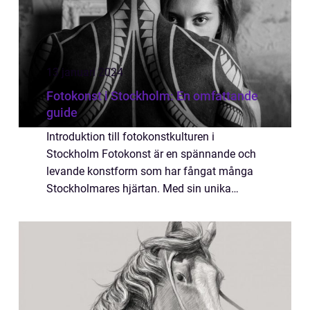
13 januari 2024
Fotokonst i Stockholm: En omfattande
guide
Introduktion till fotokonstkulturen i
Stockholm Fotokonst är en spännande och
levande konstform som har fångat många
Stockholmares hjärtan. Med sin unika
förmåga att bevara och förmedla känslor
och berättelser har fotokonsten blomstrat
och utvecklats...