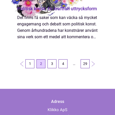
Politisk konst: En kraftfull uttrycksform
Det finns få saker som kan väcka så mycket
engagemang och debatt som politisk konst.
Genom århundradena har konstnärer använt
sina verk som ett medel att kommentera och
ifrågasätta maktförhållanden,
samhällsstrukturer och politiska händelser.
Politis...
1
2
3
4
…
29
Adress