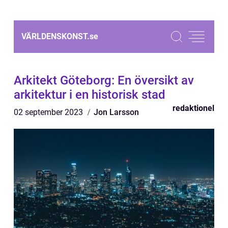
VÄRLDENSKONST.
se
Arkitekt Göteborg: En översikt av
arkitektur i en historisk stad
redaktionel
02 september 2023
Jon Larsson