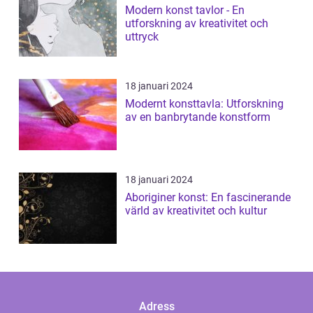
Modern konst tavlor - En
utforskning av kreativitet och
uttryck
18 januari 2024
Modernt konsttavla: Utforskning
av en banbrytande konstform
18 januari 2024
Aboriginer konst: En fascinerande
värld av kreativitet och kultur
Adress