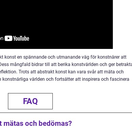
kt konst en spännande och utmanande väg för konstnärer att
 Dess mångfald bidrar till att berika konstvärlden och ger betrakt
flektion. Trots att abstrakt konst kan vara svår att mäta och
n konstnärliga världen och fortsätter att inspirera och fascinera
FAQ
st mätas och bedömas?