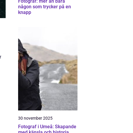
Fotograf: mer än bara
någon som trycker på en
knapp
r
30 november 2025
Fotograf i Umeå: Skapande
med känsla och historia