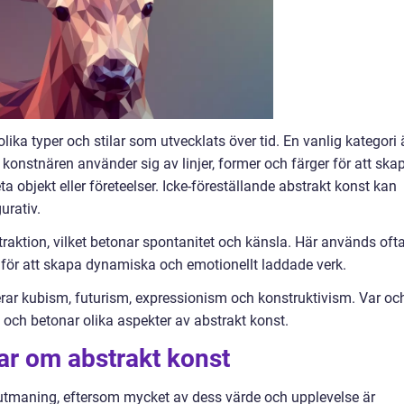
lika typer och stilar som utvecklats över tid. En vanlig kategori 
 konstnären använder sig av linjer, former och färger för att ska
ta objekt eller företeelser. Icke-föreställande abstrakt konst kan
urativ.
straktion, vilket betonar spontanitet och känsla. Här används oft
 för att skapa dynamiska och emotionellt laddade verk.
erar kubism, futurism, expressionism och konstruktivism. Var oc
l och betonar olika aspekter av abstrakt konst.
ar om abstrakt konst
 utmaning, eftersom mycket av dess värde och upplevelse är