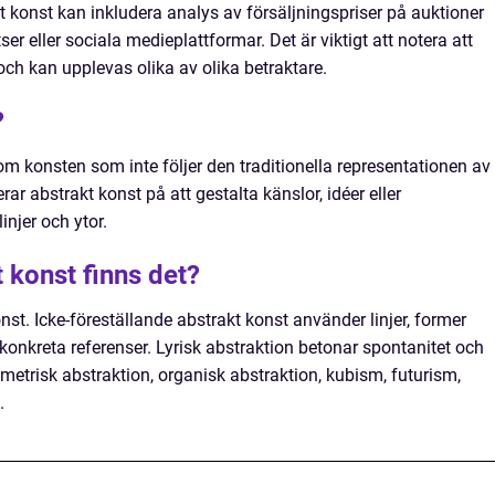
t konst kan inkludera analys av försäljningspriser på auktioner
r eller sociala medieplattformar. Det är viktigt att notera att
och kan upplevas olika av olika betraktare.
?
m konsten som inte följer den traditionella representationen av
erar abstrakt konst på att gestalta känslor, idéer eller
injer och ytor.
t konst finns det?
onst. Icke-föreställande abstrakt konst använder linjer, former
 konkreta referenser. Lyrisk abstraktion betonar spontanitet och
metrisk abstraktion, organisk abstraktion, kubism, futurism,
.