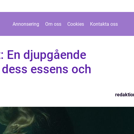
Annonsering
Om oss
Cookies
Kontakta oss
t: En djupgående
v dess essens och
redaktio