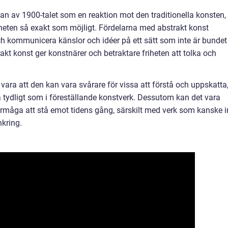
rjan av 1900-talet som en reaktion mot den traditionella konsten,
heten så exakt som möjligt. Fördelarna med abstrakt konst
ch kommunicera känslor och idéer på ett sätt som inte är bundet t
akt konst ger konstnärer och betraktare friheten att tolka och
ara att den kan vara svårare för vissa att förstå och uppskatta
a tydligt som i föreställande konstverk. Dessutom kan det vara
örmåga att stå emot tidens gång, särskilt med verk som kanske i
nkring.