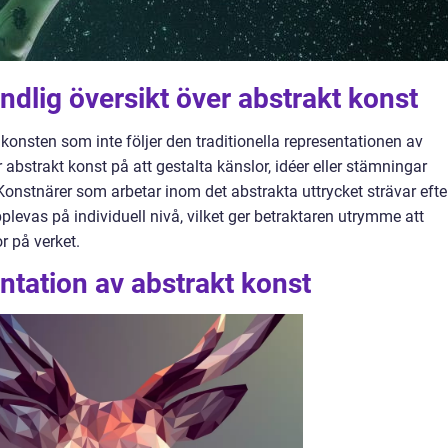
ndlig översikt över abstrakt konst
onsten som inte följer den traditionella representationen av
ar abstrakt konst på att gestalta känslor, idéer eller stämningar
 Konstnärer som arbetar inom det abstrakta uttrycket strävar efte
levas på individuell nivå, vilket ger betraktaren utrymme att
r på verket.
tation av abstrakt konst